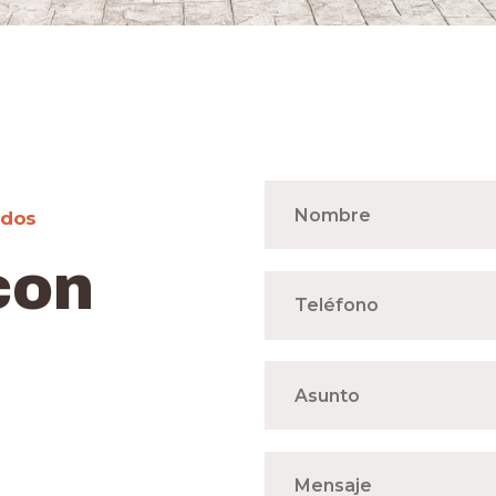
ados
con