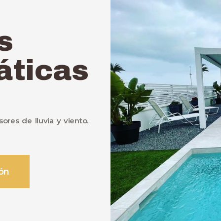
s
áticas
ores de lluvia y viento.
ión